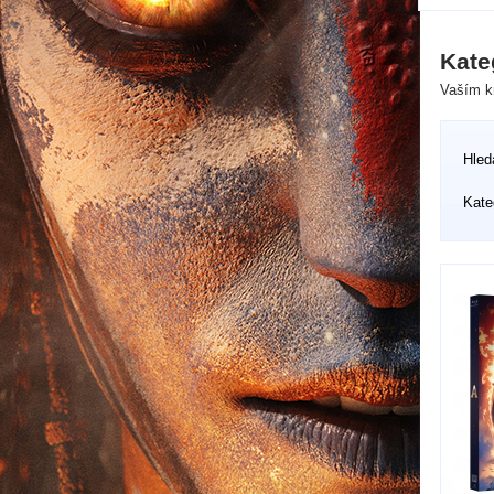
Kate
Vaším kr
Hled
Kate