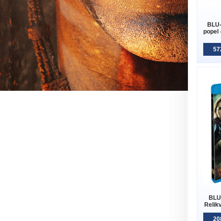
BLU-
popel
57
BLU-
Relikv
20