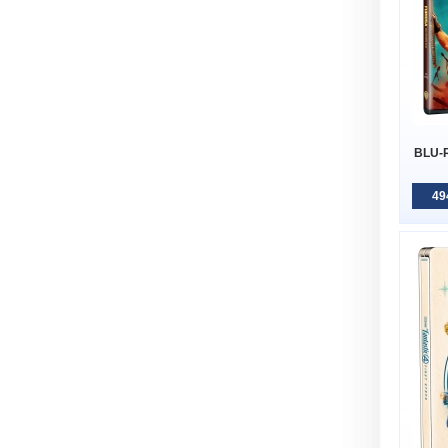
BLU-R
49