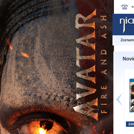
+
Zoznam 
Novin
234