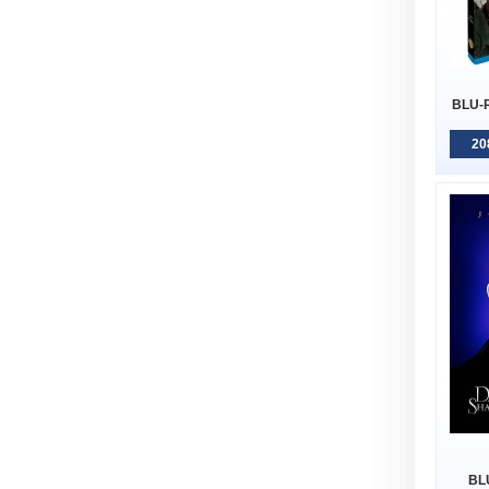
BLU-R
20
BL