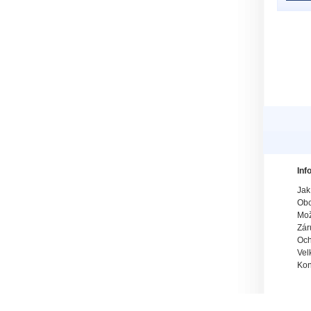
Inf
Jak
Obc
Mož
Zár
Och
Vel
Kon