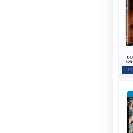
BLU
kole
330