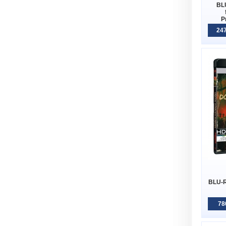
BL
P
247
BLU-R
78