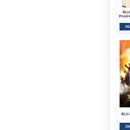
BLU-
První 
96
BLU-
20