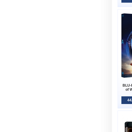
BLU-
of 
44