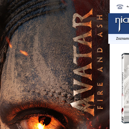
+
Zoznam 