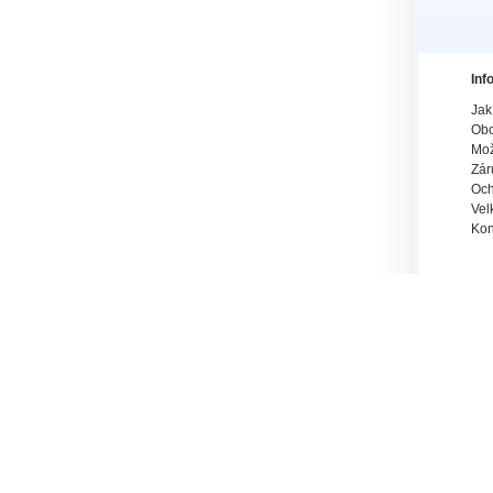
Inf
Jak
Obc
Mož
Zár
Och
Vel
Kon