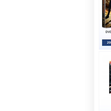
DVD
20