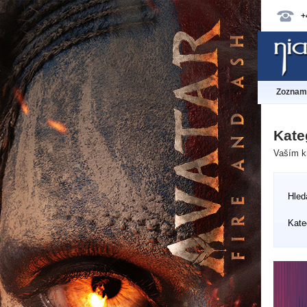
+
Zoznam 
Kate
Vaším kr
Hled
Kate