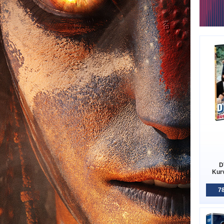
D
Kurv
78