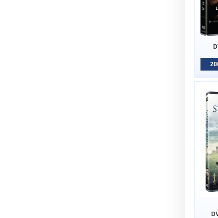
D
20
DV