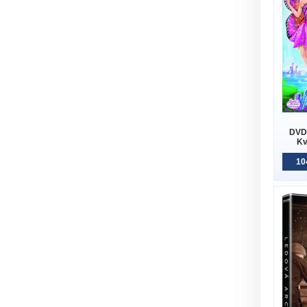
DVD 
Kv
10