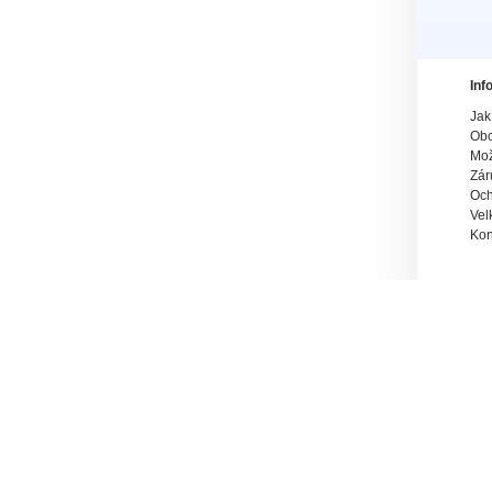
Inf
Jak
Obc
Mož
Zár
Och
Vel
Kon