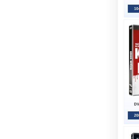
10
DV
20