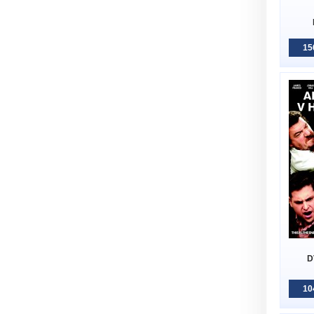
15
D
10