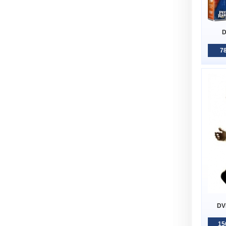
D
78
DVD
15