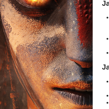
Ja
Ja