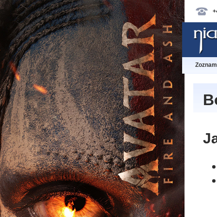
+
Zoznam 
B
Ja