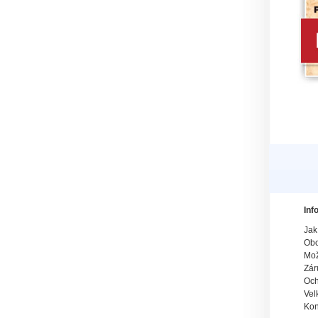
Inf
Jak
Obc
Mož
Zár
Och
Vel
Kon