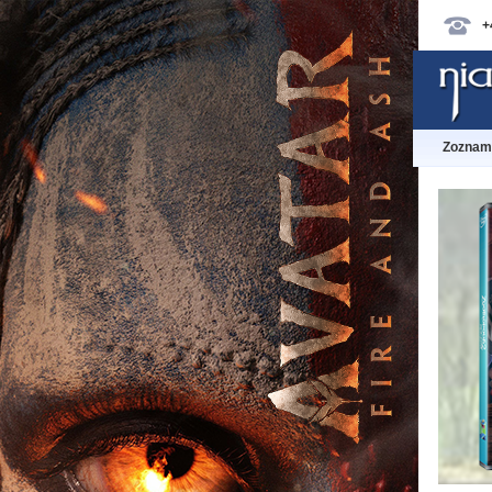
+
Zoznam 