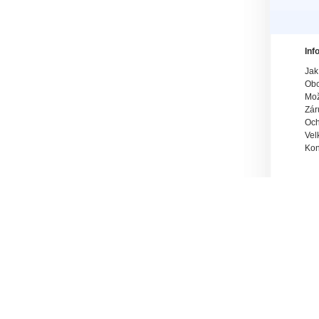
Inf
Jak
Obc
Mož
Zár
Och
Vel
Kon