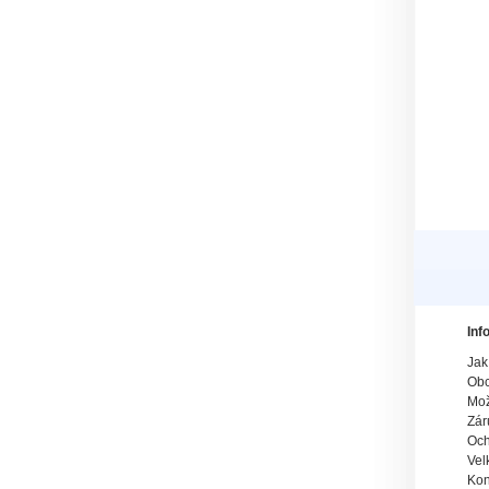
Inf
Jak
Obc
Mož
Zár
Och
Vel
Kon