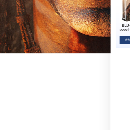
BLU-
popel
65