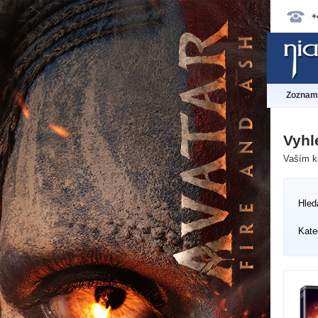
+
Zoznam 
Vyhl
Vaším kr
Hled
Kate