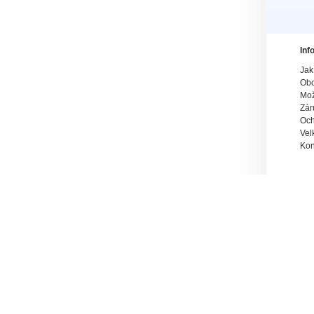
Inf
Jak
Obc
Mož
Zár
Och
Vel
Kon