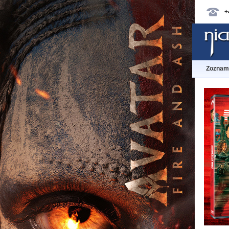
+
Zoznam 