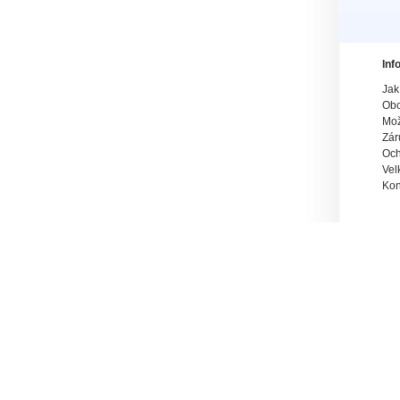
Inf
Jak
Obc
Mož
Zár
Och
Vel
Kon