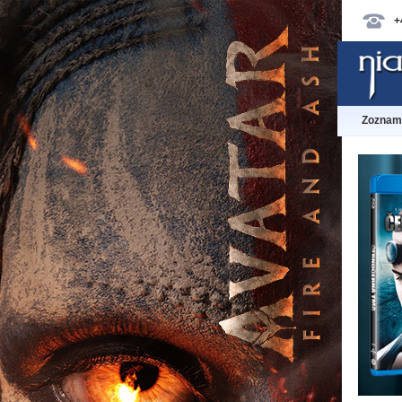
+
Zoznam 