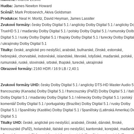
Hudba:
James Newton Howard
Scénář:
Mark Protosevich, Akiva Goldsman
Produkce:
Neal H. Moritz, David Heyman, James Lassiter
Zvukové formáty:
česky Dolby Digital 5.1 / anglicky Dolby Digital 5.1 / anglicky D
TrueHD 5.1 / maďarsky Dolby Digital 5.1 / polsky Dolby Digital 5.1 / rumunsky Dol
Digital 5.1 / rusky Dolby Digital 5.1 / thajsky Dolby Digital 5.1 / turecky Dolby Digita
/ ukrajinsky Dolby Digital 5.1
Titulky:
české, anglické pro neslyšící, arabské, bulharské, čínské, estonské,
hebrejské, chorvatské, indonéské, islandské, litevské, lotyšské, maďarské, polské,
rumunské, ruské, slovinské, srbské, thajské, turecké, ukrajinské
Obrazové formáty:
2160 HDR / 16:9 LB / 2,40:1
Zvukové formáty UHD:
česky Dolby Digital 5.1 / anglicky DTS-HD Master Audio 5.
francouzsky (Kanada) Dolby Digital 5.1 / francouzsky (Paříž) Dolby Digital 5.1 / ital
Dolby Digital 5.1 / maďarsky Dolby Digital 5.1 / německy Dolby Digital 5.1 / polský
komentář Dolby Digital 5.1 / portugalsky (Brazílie) Dolby Digital 5.1 / rusky Dolby
Digital 5.1 / španělsky (Kastilie) Dolby Digital 5.1 / španělsky (Latinská Amerika) D
Digital 5.1
Titulky UHD:
české, anglické pro neslyšící, arabské, čínské, dánské, finské,
francouzské (Paříž), holandské, italské pro neslyšící, kantonské, korejské, maďarsk