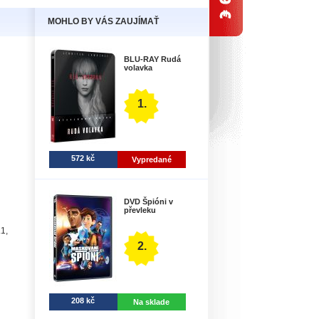
MOHLO BY VÁS ZAUJÍMAŤ
BLU-RAY Rudá
volavka
1.
572 kč
Vypredané
DVD Špióni v
převleku
1,
2.
208 kč
Na sklade