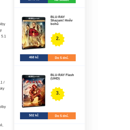
BLU-RAY
Shazam! Hněv
bohů
olby
by
l 5.1
2.
468 kč
Do 5 dní.
BLU-RAY Flash
(UHD)
1 /
sky
3.
olby
502 kč
Do 5 dní.
é,