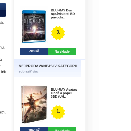
BLU-RAY Den
nezávislosti BD -
původn..
tů.
3.
–
nu.
208 kč
Na sklade
ná
ý
NEJPRODÁVANĚJŠÍ V KATEGORII
zobraziť viac
 lék
BLU-RAY Avatar:
Oheň a popel
3BD (UH..
1.
ith,
1040 kč
Na sklade