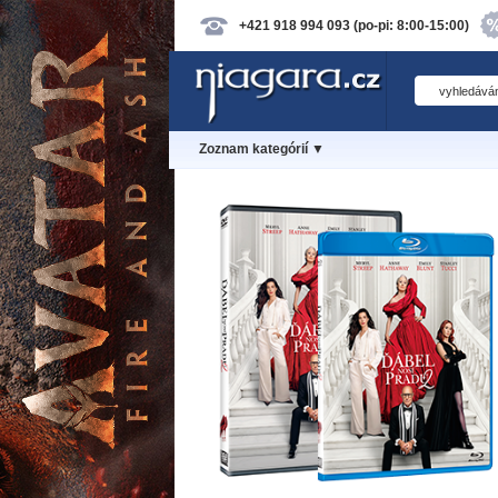
+421 918 994 093 (po-pi: 8:00-15:00)
Zoznam kategórií ▼