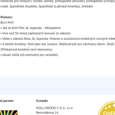
německé pro neslyšící, norské, polské, portugalské (Brazílie), portugalské (Evropa)
ruské, španělské (Kastilie), španělské (Latinská Amerika), švédské
Bonusy:
BLU-RAY:
• Jak se točil Film Já, legenda – Minigalerie:
• Vice než 50 minut zajímavých bonusů ze zákulisí.
• Věda v zákulisí filmu Já, legenda: Historie a současnost smrtelných virových infek
• 4 skvěle komiksy: Smrt jako dar, Izolace, Obětovat pár pro záchranu všech, Skrýš.
(Přistupnost komiksů není stanovena,
• obsah může být nevhodný pro nezletilé)
ní partner
Kontakt
HOLLYWOOD C.E.S., s.r.o.
Bernolákova 14