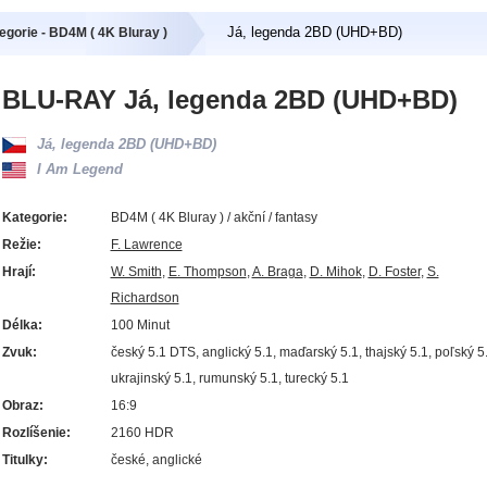
Já, legenda 2BD (UHD+BD)
egorie - BD4M ( 4K Bluray )
BLU-RAY Já, legenda 2BD (UHD+BD)
Já, legenda 2BD (UHD+BD)
I Am Legend
Kategorie:
BD4M ( 4K Bluray ) / akční / fantasy
Režie:
F. Lawrence
Hrají:
W. Smith
,
E. Thompson
,
A. Braga
,
D. Mihok
,
D. Foster
,
S.
Richardson
Délka:
100 Minut
Zvuk:
český 5.1 DTS, anglický 5.1, maďarský 5.1, thajský 5.1, poľský 5.
ukrajinský 5.1, rumunský 5.1, turecký 5.1
Obraz:
16:9
Rozlíšenie:
2160 HDR
Titulky:
české, anglické