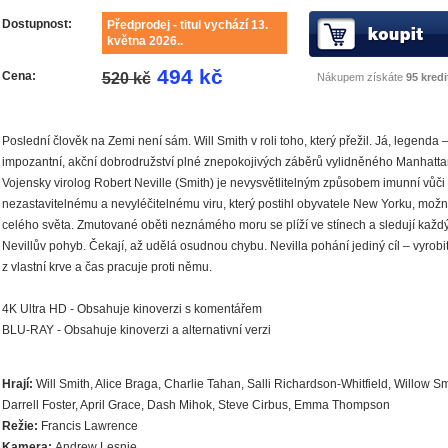
Dostupnost:
Předprodej - titul vychází 13.
května 2026..
494 kč
Cena:
520 kč
Nákupem získáte
95 kredi
Poslední člověk na Zemi není sám. Will Smith v roli toho, který přežil. Já, legenda 
impozantní, akční dobrodružství plné znepokojivých záběrů vylidněného Manhatta
Vojensky virolog Robert Neville (Smith) je nevysvětlitelným způsobem imunní vůči
nezastavitelnému a nevyléčitelnému viru, který postihl obyvatele New Yorku, mož
celého světa. Zmutované oběti neznámého moru se plíží ve stínech a sledují každ
Nevillův pohyb. Čekají, až udělá osudnou chybu. Nevilla pohání jediný cíl – vyrobit
z vlastní krve a čas pracuje proti němu.
4K Ultra HD - Obsahuje kinoverzi s komentářem
BLU-RAY - Obsahuje kinoverzi a alternativní verzi
Hrají:
Will Smith, Alice Braga, Charlie Tahan, Salli Richardson-Whitfield, Willow Sm
Darrell Foster, April Grace, Dash Mihok, Steve Cirbus, Emma Thompson
Režie:
Francis Lawrence
Kamera:
Andrew Lesnie