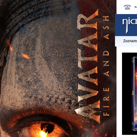
+
Zoznam 