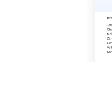
Inf
Jak
Obc
Mož
Zár
Och
Vel
Kon