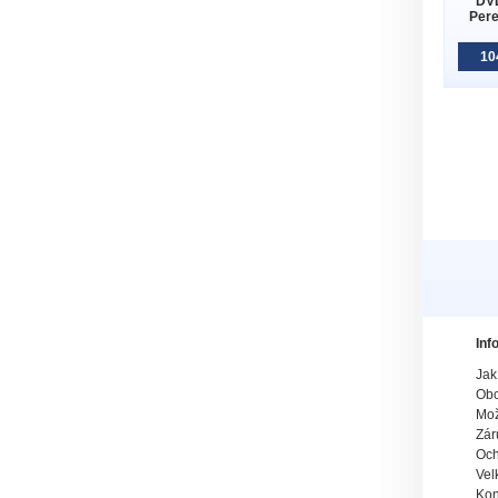
DVD
Pere
10
Inf
Jak
Obc
Mož
Zár
Och
Vel
Kon