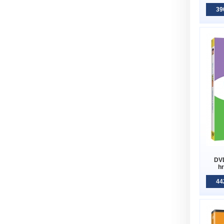
39
DVD
hr
44