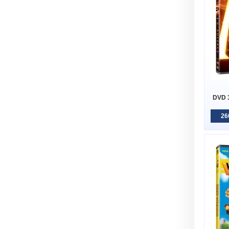
DVD 
26