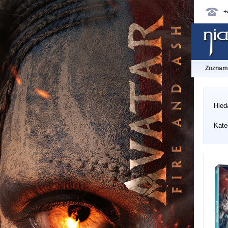
+
Zoznam 
Hled
Kate