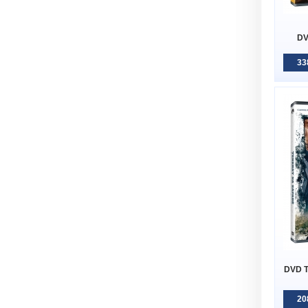
DV
33
DVD T
20