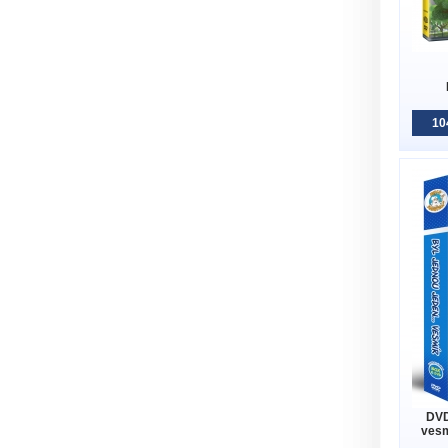
10
DVD
vesm