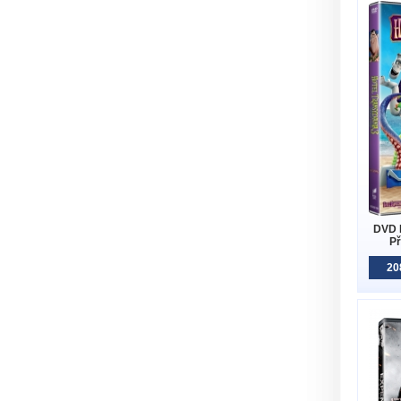
DVD H
Př
20