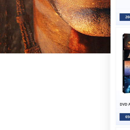
26
DVD A
65