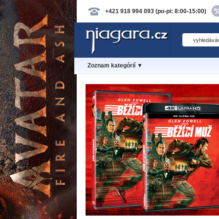
+421 918 994 093 (po-pi: 8:00-15:00)
Zoznam kategórií ▼