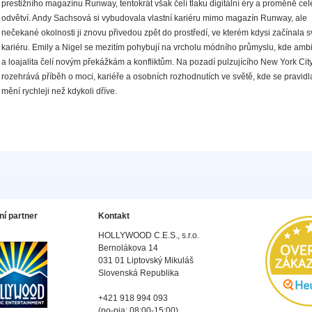
prestižního magazínu Runway, tentokrát však čelí tlaku digitální éry a proměně ce
odvětví. Andy Sachsová si vybudovala vlastní kariéru mimo magazín Runway, ale
nečekané okolnosti ji znovu přivedou zpět do prostředí, ve kterém kdysi začínala s
kariéru. Emily a Nigel se mezitím pohybují na vrcholu módního průmyslu, kde amb
a loajalita čelí novým překážkám a konfliktům. Na pozadí pulzujícího New York Cit
rozehrává příběh o moci, kariéře a osobních rozhodnutích ve světě, kde se pravidl
mění rychleji než kdykoli dříve.
ní partner
Kontakt
HOLLYWOOD C.E.S., s.r.o.
Bernolákova 14
031 01 Liptovský Mikuláš
Slovenská Republika
+421 918 994 093
(po-pia: 08:00-15:00)