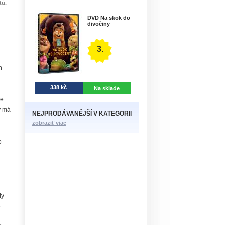
tů.
DVD Na skok do
divočiny
3.
h
338 kč
Na sklade
ne
y má
NEJPRODÁVANĚJŠÍ V KATEGORII
zobraziť viac
o
ly
é