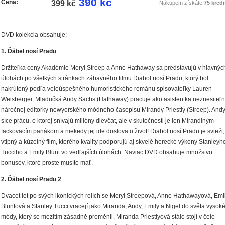
390 kč
Cena:
399 kč
Nákupem získáte
75 kredi
DVD kolekcia obsahuje:
1. Ďábel nosí Pradu
Držiteľka ceny Akadémie Meryl Streep a Anne Hathaway sa predstavujú v hlavnýc
úlohách po všetkých stránkach zábavného filmu Diabol nosí Pradu, ktorý bol
nakrútený podľa veleúspešného humoristického románu spisovateľky Lauren
Weisberger. Mladučká Andy Sachs (Hathaway) pracuje ako asistentka neznesiteľ
náročnej editorky newyorského módneho časopisu Mirandy Priestly (Streep). And
síce prácu, o ktorej snívajú milióny dievčat, ale v skutočnosti je len Mirandiným
fackovacím panákom a niekedy jej ide doslova o život! Diabol nosí Pradu je svieži,
vtipný a kúzelný film, ktorého kvality podporujú aj skvelé herecké výkony Stanleyh
Tucciho a Emily Blunt vo vedľajších úlohách. Naviac DVD obsahuje množstvo
bonusov, ktoré proste musíte mať.
2. Ďábel nosí Pradu 2
Dvacet let po svých ikonických rolích se
Meryl Streepová
,
Anne Hathawayová
,
Emi
Bluntová
a
Stanley Tucci
vracejí jako Miranda, Andy, Emily a Nigel do světa vysok
módy, který se mezitím zásadně proměnil. Miranda Priestlyová stále stojí v čele