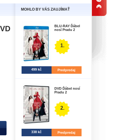
MOHLO BY VÁS ZAUJÍMAŤ
BLU-RAY Ďábel
DVD
nosí Pradu 2
1.
499 kč
Predpredaj
DVD Ďábel nosí
Pradu 2
2.
338 kč
Predpredaj