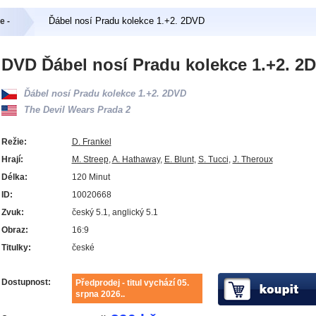
Ďábel nosí Pradu kolekce 1.+2. 2DVD
e -
DVD Ďábel nosí Pradu kolekce 1.+2. 2
Ďábel nosí Pradu kolekce 1.+2. 2DVD
The Devil Wears Prada 2
Režie:
D. Frankel
Hrají:
M. Streep
,
A. Hathaway
,
E. Blunt
,
S. Tucci
,
J. Theroux
Délka:
120 Minut
ID:
10020668
Zvuk:
český 5.1, anglický 5.1
Obraz:
16:9
Titulky:
české
Dostupnost:
Předprodej - titul vychází 05.
srpna 2026..