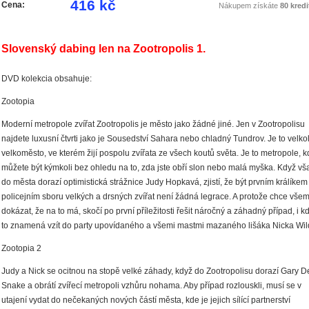
416 kč
Cena:
Nákupem získáte
80 kredi
Slovenský dabing len na Zootropolis 1.
DVD kolekcia obsahuje:
Zootopia
Moderní metropole zvířat Zootropolis je město jako žádné jiné. Jen v Zootropolisu
najdete luxusní čtvrti jako je Sousedství Sahara nebo chladný Tundrov. Je to velko
velkoměsto, ve kterém žijí pospolu zvířata ze všech koutů světa. Je to metropole, k
můžete být kýmkoli bez ohledu na to, zda jste obří slon nebo malá myška. Když vš
do města dorazí optimistická strážnice Judy Hopkavá, zjistí, že být prvním králíkem
policejním sboru velkých a drsných zvířat není žádná legrace. A protože chce vše
dokázat, že na to má, skočí po první příležitosti řešit náročný a záhadný případ, i k
to znamená vzít do party upovídaného a všemi mastmi mazaného lišáka Nicka Wil
Zootopia 2
Judy a Nick se ocitnou na stopě velké záhady, když do Zootropolisu dorazí Gary D
Snake a obrátí zvířecí metropoli vzhůru nohama. Aby případ rozlouskli, musí se v
utajení vydat do nečekaných nových částí města, kde je jejich sílící partnerství