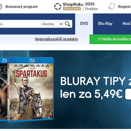
Bonusový program
Registr
DVD
Blu-Ray
Hrač
Nejprodávanější produkty
!! Vložte do košíku