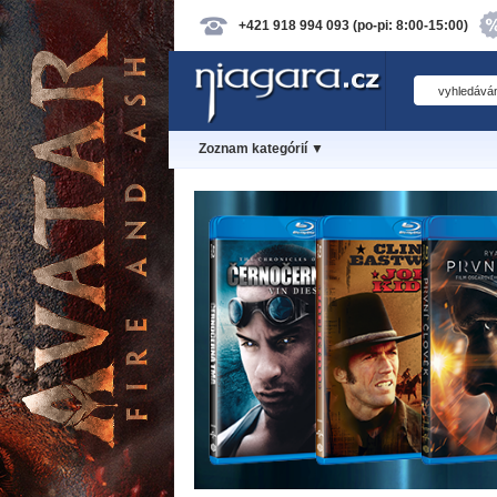
+421 918 994 093 (po-pi: 8:00-15:00)
Zoznam kategórií ▼