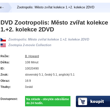
Zootropolis: Město zvířat kolekce 1.+2. kolekce 2DVD
e -
DVD Zootropolis: Město zvířat kolekce
1.+2. kolekce 2DVD
Zootropolis: Město zvířat kolekce 1.+2. kolekce 2DVD
Zootopia 2-movie Collection
Režie:
B. Howard
Délka:
108 Minut
ID:
10020490
Zvuk:
slovenský 5.1, český 5.1, anglický 5.1
Obraz:
16:9
Titulky:
české
Dostupnost:
Na sklade - obvykle odesíláme
do 24 hodín.