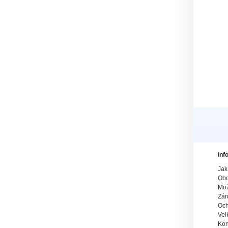
Inf
Jak
Obc
Mož
Zár
Och
Vel
Kon