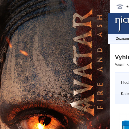
+
Zoznam 
Vyhl
Vaším kr
Hled
Kate