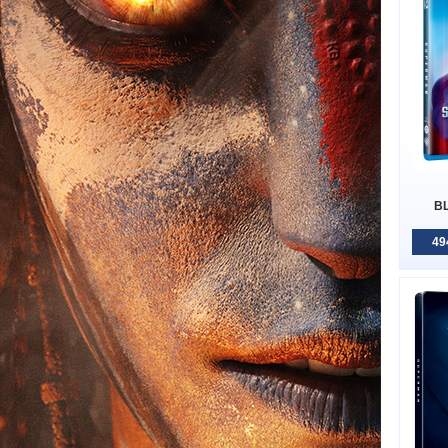
BL
49