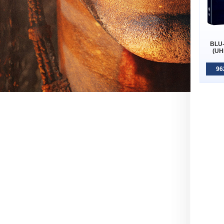
BLU
(UH
96