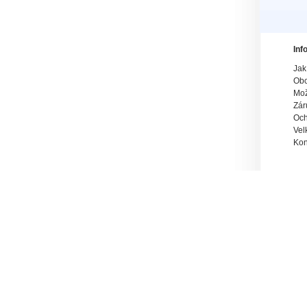
Inf
Jak
Obc
Mož
Zár
Och
Vel
Kon