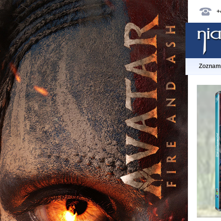
+
Zoznam 