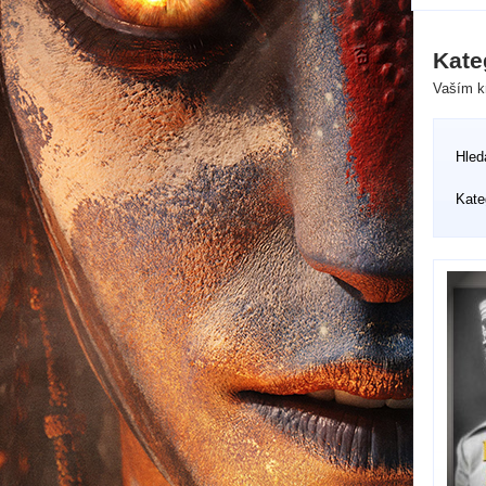
Kate
Vaším kr
Hled
Kate