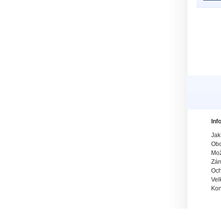
Inf
Jak
Obc
Mož
Zár
Och
Vel
Kon