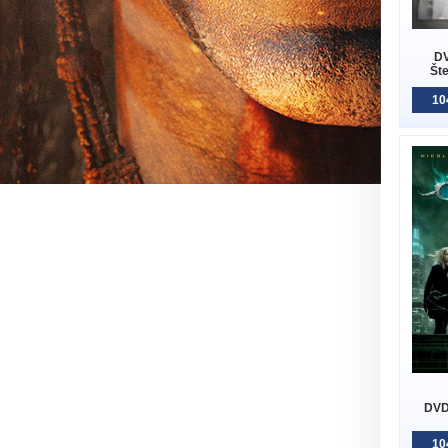
DV
Šte
10
DVD
10