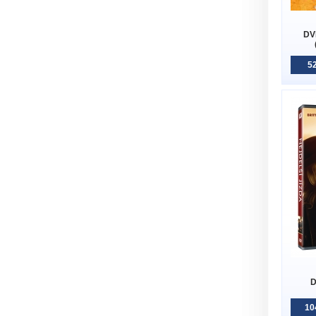
DV
52
D
10