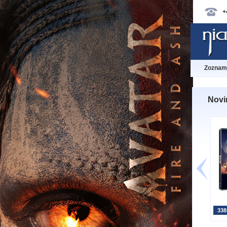
+
Zoznam 
Novi
338