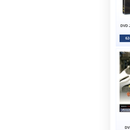
DVD J
62
DV