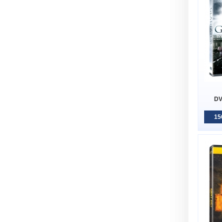
DV
15