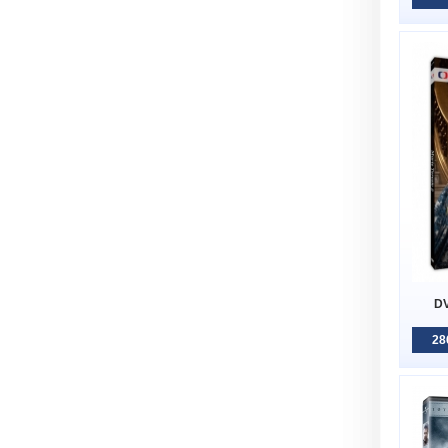
DV
28