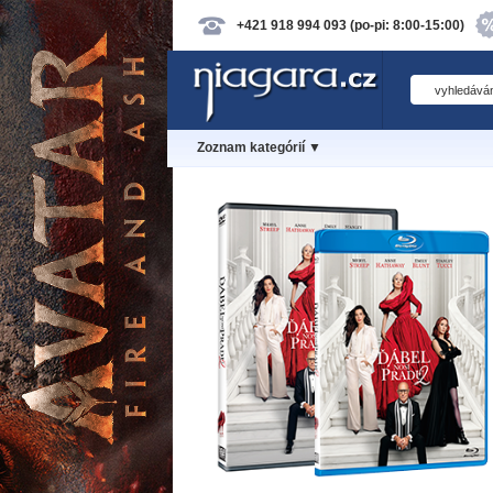
+421 918 994 093 (po-pi: 8:00-15:00)
Zoznam kategórií ▼