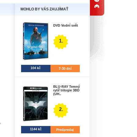
MOHLO BY VÁS ZAUJÍMAŤ
DVD Vodní svět
1.
104 kč
7-30 dní
BLU-RAY Temný
rytíř trilogie 3BD
(UH..
2.
,
1144 kč
Predpredaj