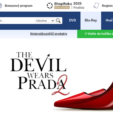
Bonusový program
Registr
DVD
Blu-Ray
Hrač
Nejprodávanější produkty
!! Vložte do košíku