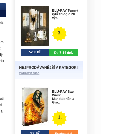
BLU-RAY Temný
rytíř trilogie 20.
výr..
tů.
3.
ľom
,
5200 kč
Do 7-14 dní.
tý
odu
NEJPRODÁVANĚJŠÍ V KATEGORII
zobraziť viac
BLU-RAY Star
Wars:
adí
Mandalorián a
Gro..
ní
 a
1.
988 kč
Predpredaj