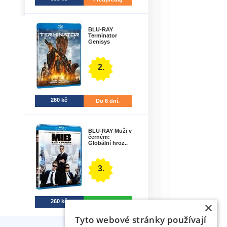
BLU-RAY
Terminator
Genisys
2.
260 kč
Do 6 dní.
BLU-RAY Muži v
černém:
Globální hroz..
3.
260 kč
Na sklade
×
Tyto webové stránky používají