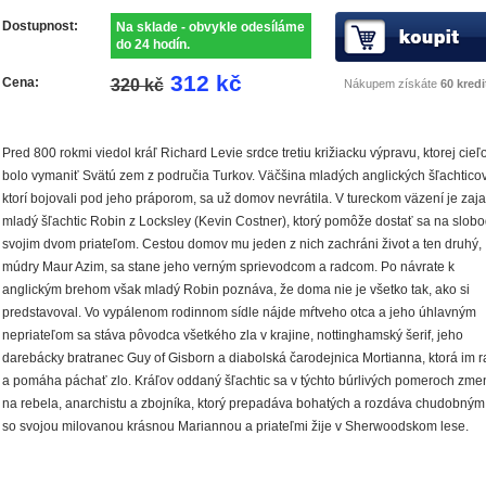
Dostupnost:
Na sklade - obvykle odesíláme
do 24 hodín.
312 kč
Cena:
320 kč
Nákupem získáte
60 kredi
Pred 800 rokmi viedol kráľ Richard Levie srdce tretiu križiacku výpravu, ktorej cie
bolo vymaniť Svätú zem z područia Turkov. Väčšina mladých anglických šľachticov
ktorí bojovali pod jeho práporom, sa už domov nevrátila. V tureckom väzení je zaja
mladý šľachtic Robin z Locksley (Kevin Costner), ktorý pomôže dostať sa na slob
svojim dvom priateľom. Cestou domov mu jeden z nich zachráni život a ten druhý,
múdry Maur Azim, sa stane jeho verným sprievodcom a radcom. Po návrate k
anglickým brehom však mladý Robin poznáva, že doma nie je všetko tak, ako si
predstavoval. Vo vypálenom rodinnom sídle nájde mŕtveho otca a jeho úhlavným
nepriateľom sa stáva pôvodca všetkého zla v krajine, nottinghamský šerif, jeho
darebácky bratranec Guy of Gisborn a diabolská čarodejnica Mortianna, ktorá im r
a pomáha páchať zlo. Kráľov oddaný šľachtic sa v týchto búrlivých pomeroch zme
na rebela, anarchistu a zbojníka, ktorý prepadáva bohatých a rozdáva chudobným
so svojou milovanou krásnou Mariannou a priateľmi žije v Sherwoodskom lese.