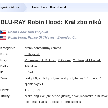
Robin Hood: Král zbojníků
egorie - Akční
BLU-RAY Robin Hood: Král zbojníků
Robin Hood: Král zbojníků
Robin Hood: Prince Of Thieves - Extended Cut
Kategorie:
akční / dobrodružný / drama
Režie:
K. Reynolds
Hrají:
M. Freeman
,
A. Rickman
,
K. Costner
,
C. Slater
,
M. Elizabeth
Délka:
149 Minut
ID:
31624
Zvuk:
český 2.0, anglický 5.1, maďarský 5.1, thajský 5.1, ruský 5.1,
španielsky 5.1
Obraz:
1.85:1, 16:9
Titulky:
české, anglické (pre nepočujúcich), ruské, maďarské, rumunské
hebrejské, thajské, turecké, grécke, korejské