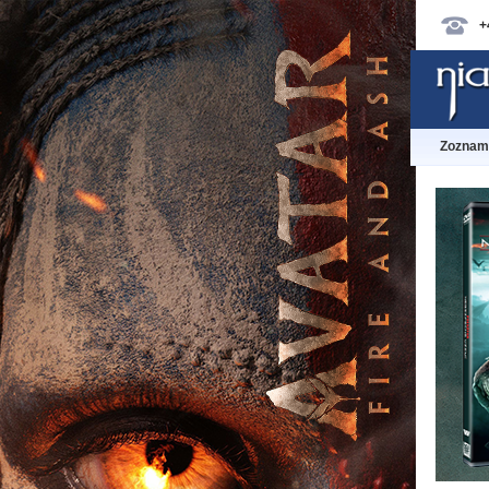
+
Zoznam 