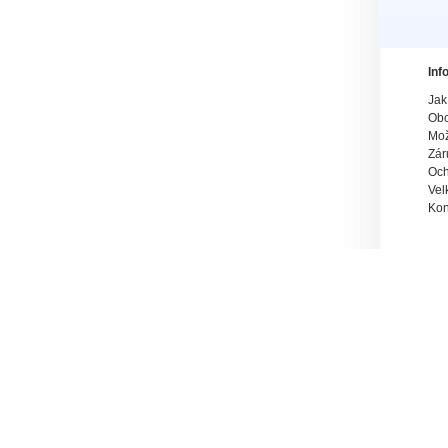
Inf
Jak
Obc
Mož
Zár
Och
Vel
Kon