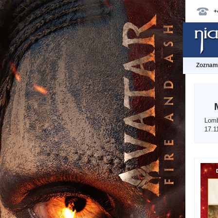
+
Zoznam 
Lomb
17.1