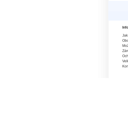
Inf
Jak
Obc
Mož
Zár
Och
Vel
Kon