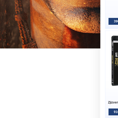
39
Zjizve
91