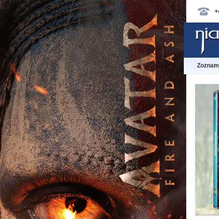
+
Zoznam 