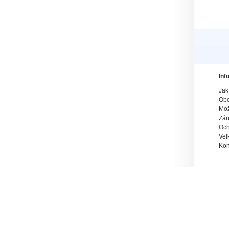
Inf
Jak
Obc
Mož
Zár
Och
Vel
Kon