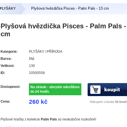
Plyšová hvězdička Pisces - Palm Pals - 13 cm
- PLYŠÁKY
Plyšová hvězdička Pisces - Palm Pals -
cm
Kategorie:
PLYŠÁKY / PŘÍRODA
Barva:
žltá
Velikost:
130
ID:
10500558
Dostupnost:
Na sklade - obvykle odesíláme
do 24 hodín.
260 kč
Cena:
Nákupem získáte
50 kredi
Plyšové hračky z kolekcie
Palm Pals
sú neskutočne rozkošné!