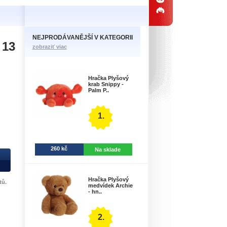
NEJPRODÁVANĚJŠÍ V KATEGORII
 13
zobraziť viac
Hračka Plyšový
krab Snippy -
Palm P..
1.
260 kč
Na sklade
Hračka Plyšový
tů.
medvídek Archie
- hn..
2.