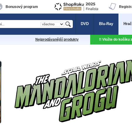
Bonusový program
Registr
DVD
Blu-Ray
Hrač
Nejprodávanější produkty
!! Vložte do košíku