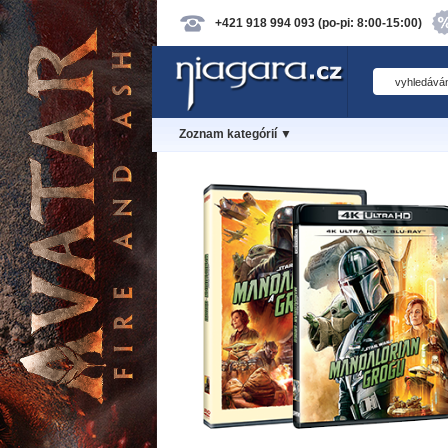
+421 918 994 093 (po-pi: 8:00-15:00)
Zoznam kategórií ▼