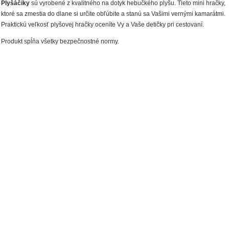
Plyšáčiky
sú vyrobené z kvalitného na dotyk hebučkého plyšu. Tieto mini hračky,
ktoré sa zmestia do dlane si určite obľúbite a stanú sa Vašimi vernými kamarátmi.
Praktickú veľkosť plyšovej hračky oceníte Vy a Vaše detičky pri cestovaní.
Produkt spĺňa všetky bezpečnostné normy.