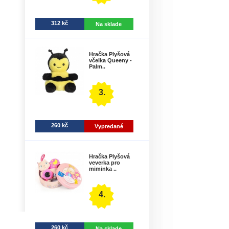
312 kč
Na sklade
Hračka Plyšová
včelka Queeny -
Palm..
3.
260 kč
Vypredané
Hračka Plyšová
veverka pro
miminka ..
4.
260 kč
Na sklade