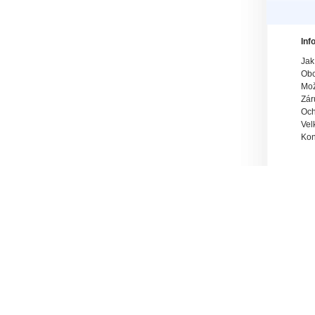
Inf
Jak
Obc
Mož
Zár
Och
Vel
Kon