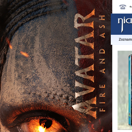
+
Zoznam 