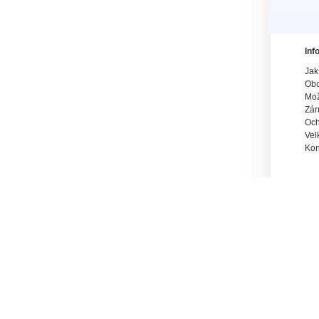
Inf
Jak
Obc
Mož
Zár
Och
Vel
Kon