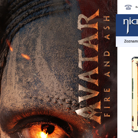
+
Zoznam 