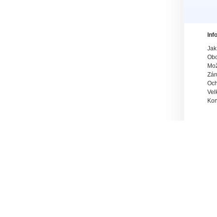
Inf
Jak
Obc
Mož
Zár
Och
Vel
Kon