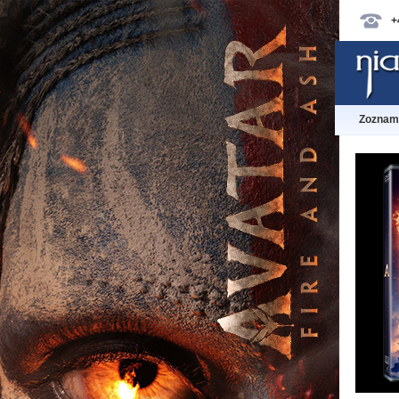
+
Zoznam 