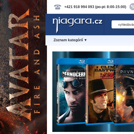
+421 918 994 093 (po-pi: 8:00-15:00)
Zoznam kategórií ▼