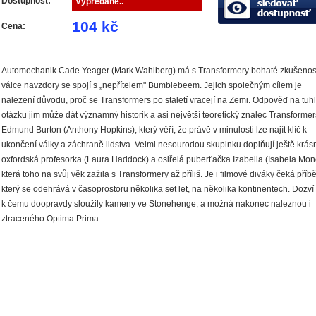
Dostupnost:
Vypredané..
104 kč
Cena:
Automechanik Cade Yeager (Mark Wahlberg) má s Transformery bohaté zkušenost
válce navzdory se spojí s „nepřítelem" Bumblebeem. Jejich společným cílem je
nalezení důvodu, proč se Transformers po staletí vracejí na Zemi. Odpověď na tuh
otázku jim může dát významný historik a asi největší teoretický znalec Transformer
Edmund Burton (Anthony Hopkins), který věří, že právě v minulosti lze najít klíč k
ukončení války a záchraně lidstva. Velmi nesourodou skupinku doplňují ještě krás
oxfordská profesorka (Laura Haddock) a osiřelá puberťačka Izabella (Isabela Mone
která toho na svůj věk zažila s Transformery až příliš. Je i filmové diváky čeká příb
který se odehrává v časoprostoru několika set let, na několika kontinentech. Dozví 
k čemu doopravdy sloužily kameny ve Stonehenge, a možná nakonec naleznou i
ztraceného Optima Prima.