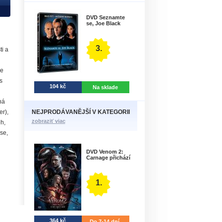
DVD Seznamte
se, Joe Black
3.
i a
le
s
104 kč
Na sklade
ná
NEJPRODÁVANĚJŠÍ V KATEGORII
r),
zobraziť viac
ěh,
se,
DVD Venom 2:
Carnage přichází
1.
364 kč
Do 7-14 dní.