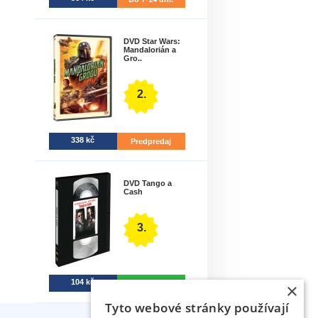
DVD Star Wars:
Mandalorián a
Gro..
2.
338 kč
Predpredaj
DVD Tango a
Cash
3.
104 kč
Na sklade
×
Tyto webové stránky používají