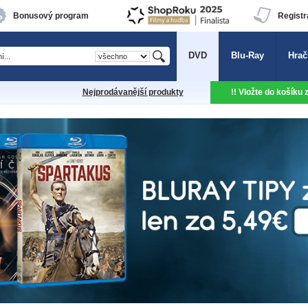
Bonusový program
Registr
DVD
Blu-Ray
Hrač
Nejprodávanější produkty
!! Vložte do košíku