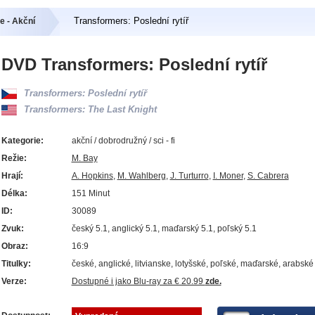
Transformers: Poslední rytíř
e - Akční
DVD Transformers: Poslední rytíř
Transformers: Poslední rytíř
Transformers: The Last Knight
Kategorie:
akční / dobrodružný / sci - fi
Režie:
M. Bay
Hrají:
A. Hopkins
,
M. Wahlberg
,
J. Turturro
,
I. Moner
,
S. Cabrera
Délka:
151 Minut
ID:
30089
Zvuk:
český 5.1, anglický 5.1, maďarský 5.1, poľský 5.1
Obraz:
16:9
Titulky:
české, anglické, litvianske, lotyšské, poľské, maďarské, arabské
Verze:
Dostupné i jako Blu-ray za € 20.99
zde.