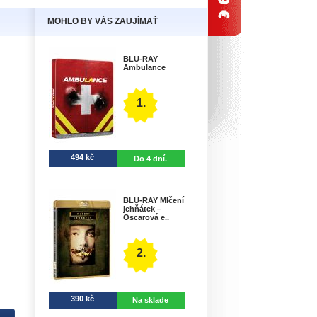
MOHLO BY VÁS ZAUJÍMAŤ
BLU-RAY
Ambulance
1.
494 kč
Do 4 dní.
BLU-RAY Mlčení
jehňátek –
Oscarová e..
2.
390 kč
Na sklade