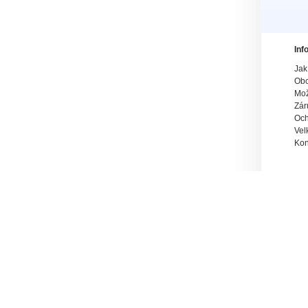
Inf
Jak
Obc
Mož
Zár
Och
Vel
Kon