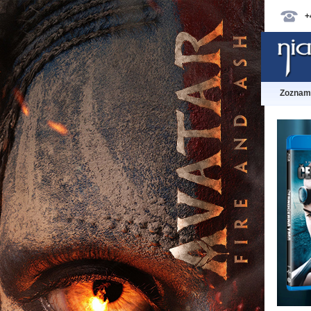
+
Zoznam 