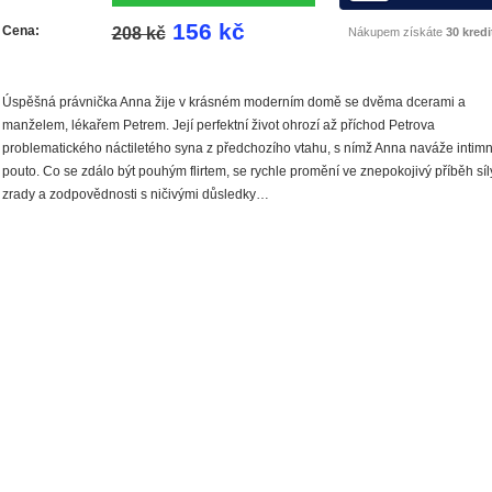
156 kč
Cena:
208 kč
Nákupem získáte
30 kredi
Úspěšná právnička Anna žije v krásném moderním domě se dvěma dcerami a
manželem, lékařem Petrem. Její perfektní život ohrozí až příchod Petrova
problematického náctiletého syna z předchozího vtahu, s nímž Anna naváže intimn
pouto. Co se zdálo být pouhým flirtem, se rychle promění ve znepokojivý příběh síl
zrady a zodpovědnosti s ničivými důsledky…