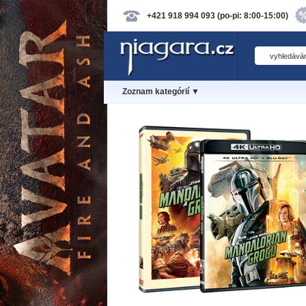
+421 918 994 093 (po-pi: 8:00-15:00)
Zoznam kategórií ▼