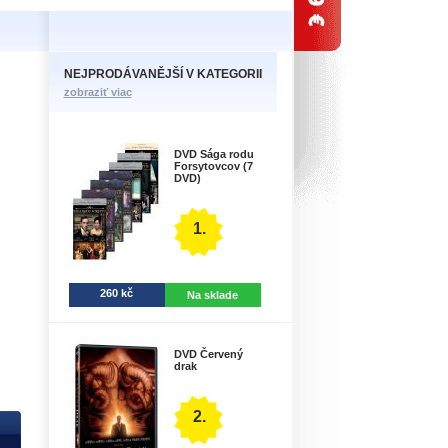
NEJPRODÁVANĚJŠÍ V KATEGORII
zobraziť viac
DVD Sága rodu
Forsytovcov (7
DVD)
1.
260 kč
Na sklade
DVD Červený
drak
2.