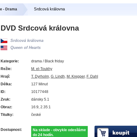
Srdcová královna
e - Drama
DVD Srdcová královna
Srdcová královna
Queen of Hearts
Kategorie:
drama / Black friday
Režie:
M. el-Toukhy
Hrají:
T. Dyrholm
,
G. Lindh
,
M. Krepper
,
F. Dahl
Délka:
127 Minut
ID:
10177448
Zvuk:
dánsky 5.1
Obraz:
16:9, 2.35:1
Titulky:
české
Dostupnost:
Na sklade - obvykle odesíláme
do 24 hodín.