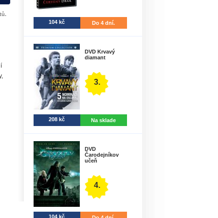
tů.
104 kč
Do 4 dní.
DVD Krvavý
diamant
í
y,
3.
208 kč
Na sklade
DVD
Čarodejníkov
učeň
4.
104 kč
Do 4 dní.