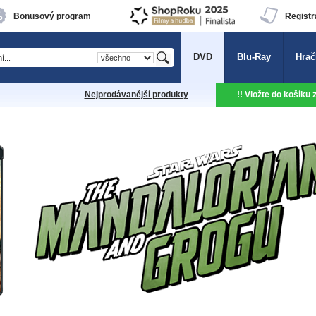
Bonusový program
Registr
DVD
Blu-Ray
Hrač
Nejprodávanější produkty
!! Vložte do košíku