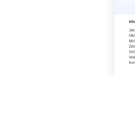
Inf
Jak
Obc
Mož
Zár
Och
Vel
Kon