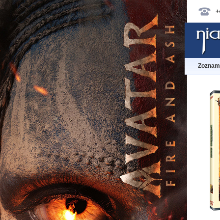
+
Zoznam 