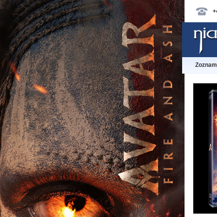
+
Zoznam 