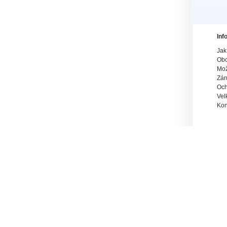
Inf
Jak
Obc
Mož
Zár
Och
Vel
Kon