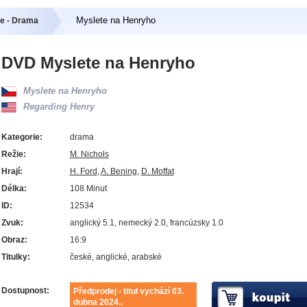
Myslete na Henryho
e - Drama
DVD Myslete na Henryho
Myslete na Henryho
Regarding Henry
Kategorie:
drama
Režie:
M. Nichols
Hrají:
H. Ford
,
A. Bening
,
D. Moffat
Délka:
108 Minut
ID:
12534
Zvuk:
anglický 5.1, nemecký 2.0, francúzsky 1.0
Obraz:
16:9
Titulky:
české, anglické, arabské
Dostupnost:
Předprodej - titul vychází 03.
dubna 2024..