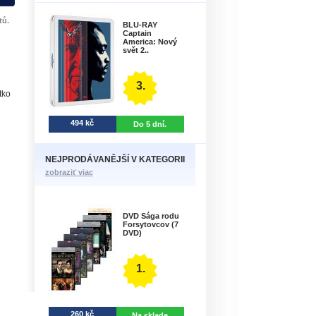
tů.
BLU-RAY
Captain
America: Nový
svět 2..
3.
tko
494 kč
Do 5 dní.
NEJPRODÁVANĚJŠÍ V KATEGORII
zobraziť viac
DVD Sága rodu
Forsytovcov (7
DVD)
1.
260 kč
Na sklade