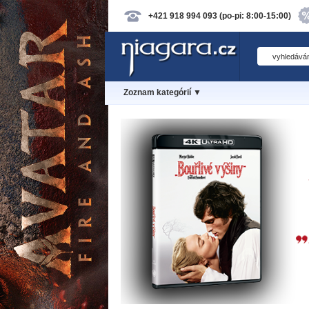
+421 918 994 093 (po-pi: 8:00-15:00)
Zoznam kategórií ▼