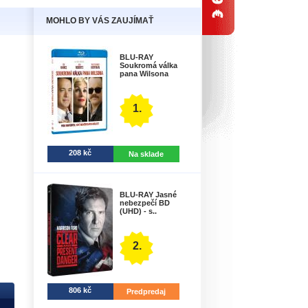
MOHLO BY VÁS ZAUJÍMAŤ
BLU-RAY
Soukromá válka
pana Wilsona
1.
208 kč
Na sklade
BLU-RAY Jasné
nebezpečí BD
(UHD) - s..
2.
806 kč
Predpredaj