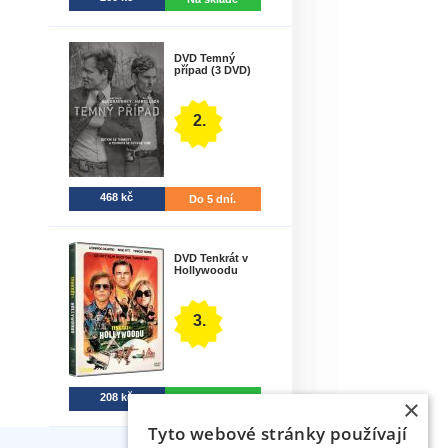
DVD Temný
případ (3 DVD)
2.
468 kč
Do 5 dní.
DVD Tenkrát v
Hollywoodu
3.
208 kč
Na sklade
×
Tyto webové stránky používají