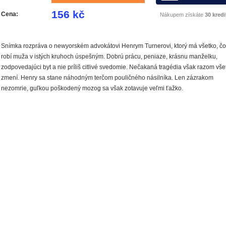
156 kč
Cena:
Nákupem získáte
30 kredi
Snímka rozpráva o newyorském advokátovi Henrym Turnerovi, ktorý má všetko, čo
robí muža v istých kruhoch úspešným. Dobrú prácu, peniaze, krásnu manželku,
zodpovedajúci byt a nie príliš citlivé svedomie. Nečakaná tragédia však razom vše
zmení. Henry sa stane náhodným terčom pouličného násilníka. Len zázrakom
nezomrie, guľkou poškodený mozog sa však zotavuje veľmi ťažko.