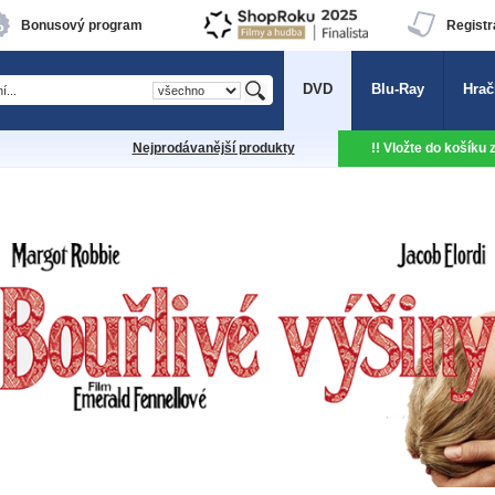
Bonusový program
Registr
DVD
Blu-Ray
Hrač
Nejprodávanější produkty
!! Vložte do košíku