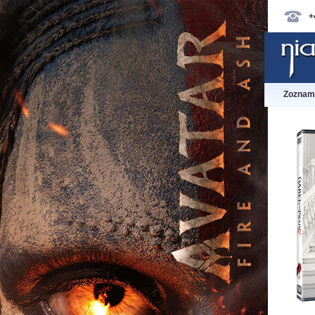
+
Zoznam 