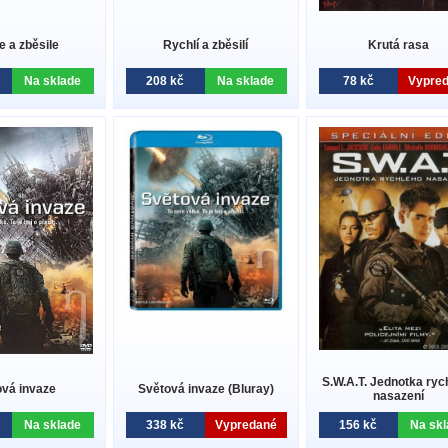
e a zběsile
Rychlí a zběsilí
Krutá rasa
Na sklade
208 kč
Na sklade
78 kč
Vypre
S.W.A.T. Jednotka ryc
ová invaze
Světová invaze (Bluray)
nasazení
Na sklade
338 kč
Vypredané
156 kč
Na skl