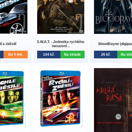
S.W.A.T. - Jednotka rychlého
í a zběsilí
BloodRayne (digipa
nasazení ..
Do 5 dní.
104 kč
Na sklade
26 kč
Na skl