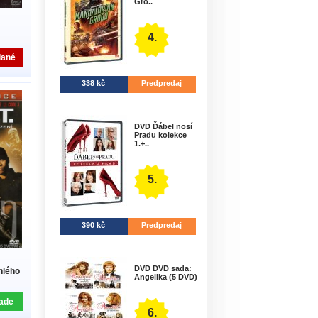
Gro..
4.
dané
338 kč
Predpredaj
DVD Ďábel nosí
Pradu kolekce
1.+..
5.
390 kč
Predpredaj
DVD DVD sada:
hlého
Angelika (5 DVD)
ade
6.