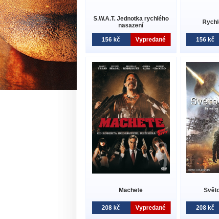
S.W.A.T. Jednotka rychlého
Rychl
nasazení
156 kč
Vypredané
156 kč
Machete
Svět
208 kč
Vypredané
208 kč