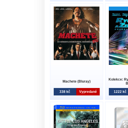
Kolekce: Ry
Machete (Bluray)
B
338 kč
Vypredané
1222 kč