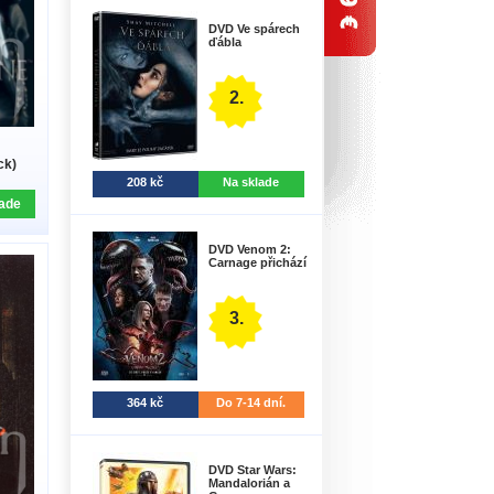
DVD Ve spárech
ďábla
2.
ck)
208 kč
Na sklade
ade
DVD Venom 2:
Carnage přichází
3.
364 kč
Do 7-14 dní.
DVD Star Wars:
Mandalorián a