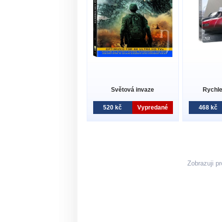
Světová invaze
Rychle
520 kč
Vypredané
468 kč
Zobrazuji p