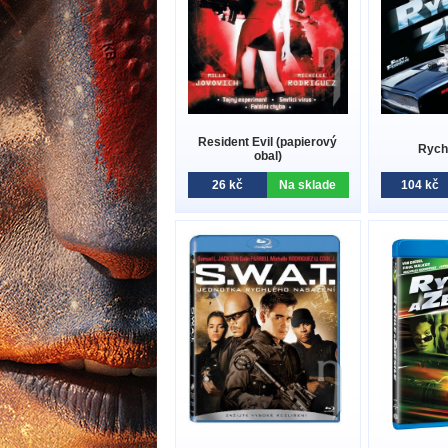
Resident Evil (papierový
Rychl
obal)
26 kč
Na sklade
104 kč