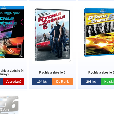
chle a zběsile (4
Rychle a zběsile 6
Rychle a zběsile 
luray)
Vypredané
104 kč
Do 5 dní.
208 kč
Na skl