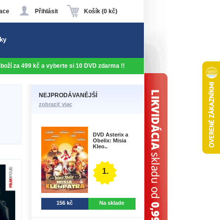
ace
Přihlásit
Košík (0 kč)
ky
 zboží za 499 kč a vyberte si 10 DVD zdarma !!
NEJPRODÁVANĚJŠÍ
zobraziť viac
DVD Asterix a
Obelix: Misia
Kleo..
1.
156 kč
Na sklade