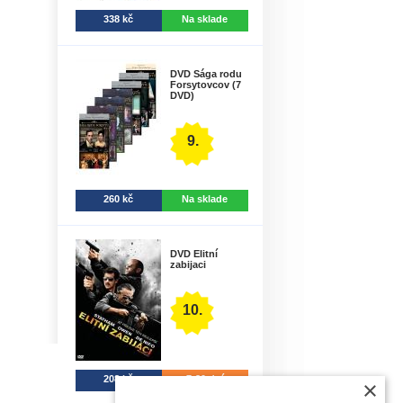
338 kč
Na sklade
DVD Sága rodu
Forsytovcov (7
DVD)
9.
260 kč
Na sklade
DVD Elitní
zabijaci
10.
208 kč
7-30 dní
×