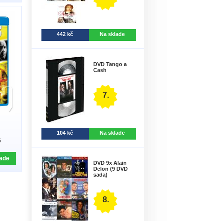
442 kč
Na sklade
DVD Tango a
Cash
7.
104 kč
Na sklade
6
ade
DVD 9x Alain
Delon (9 DVD
sada)
8.