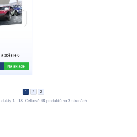
 a zběsile 6
Na sklade
1
2
3
rodukty
1
-
18
. Celkově
48
produktů na
3
stranách.