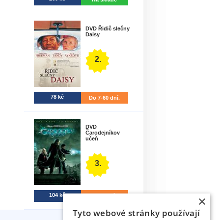
DVD Řidič slečny
Daisy
2.
78 kč
Do 7-60 dní.
DVD
Čarodejníkov
učeň
3.
104 kč
Do 6 dní.
×
Tyto webové stránky používají