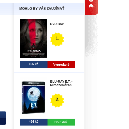
MOHLO BY VÁS ZAUJÍMAŤ
DVD Box
1.
156 kč
Vypredané
BLU-RAY E.T. -
Mimozemšťan
2.
494 kč
Do 6 dní.