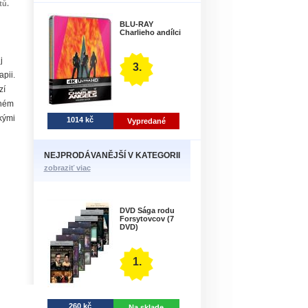
tů.
BLU-RAY
Charlieho andílci
j
3.
apii.
zí
čném
kými
1014 kč
Vypredané
NEJPRODÁVANĚJŠÍ V KATEGORII
zobraziť viac
DVD Sága rodu
Forsytovcov (7
DVD)
1.
260 kč
Na sklade