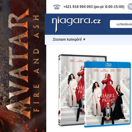
+421 918 994 093 (po-pi: 8:00-15:00)
Zoznam kategórií ▼