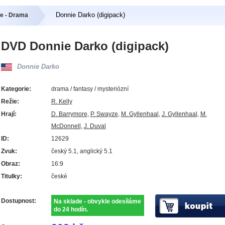
Donnie Darko (digipack)
e - Drama
DVD Donnie Darko (digipack)
Donnie Darko
Kategorie:
drama / fantasy / mysteriózní
Režie:
R. Kelly
Hrají:
D. Barrymore
,
P. Swayze
,
M. Gyllenhaal
,
J. Gyllenhaal
,
M.
McDonnell
,
J. Duval
ID:
12629
Zvuk:
český 5.1, anglický 5.1
Obraz:
16:9
Titulky:
české
Dostupnost:
Na sklade - obvykle odesíláme
do 24 hodín.