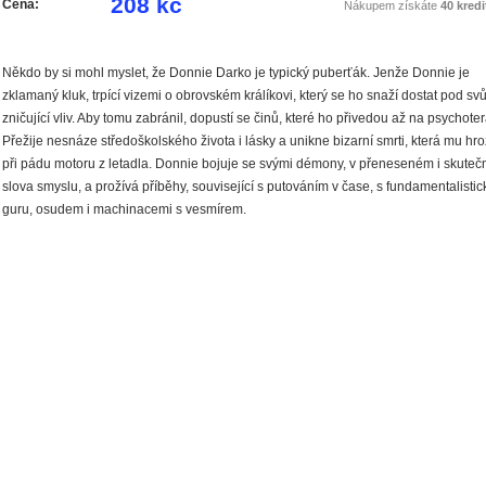
208 kč
Cena:
Nákupem získáte
40 kredi
Někdo by si mohl myslet, že Donnie Darko je typický puberťák. Jenže Donnie je
zklamaný kluk, trpící vizemi o obrovském králíkovi, který se ho snaží dostat pod svů
zničující vliv. Aby tomu zabránil, dopustí se činů, které ho přivedou až na psychoter
Přežije nesnáze středoškolského života i lásky a unikne bizarní smrti, která mu hro
při pádu motoru z letadla. Donnie bojuje se svými démony, v přeneseném i skute
slova smyslu, a prožívá příběhy, související s putováním v čase, s fundamentalistic
guru, osudem i machinacemi s vesmírem.