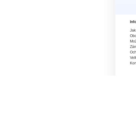
Inf
Jak
Obc
Mož
Zár
Och
Vel
Kon