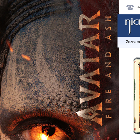
+
Zoznam 