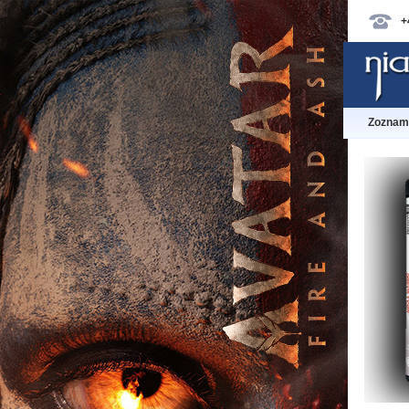
+
Zoznam 