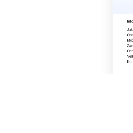
Inf
Jak
Obc
Mož
Zár
Och
Vel
Kon