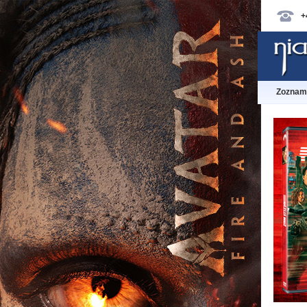
+
Zoznam 