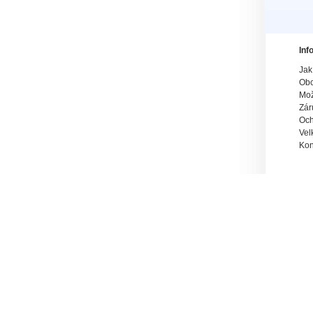
Inf
Jak
Obc
Mož
Zár
Och
Vel
Kon