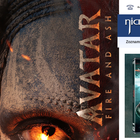
+
Zoznam 