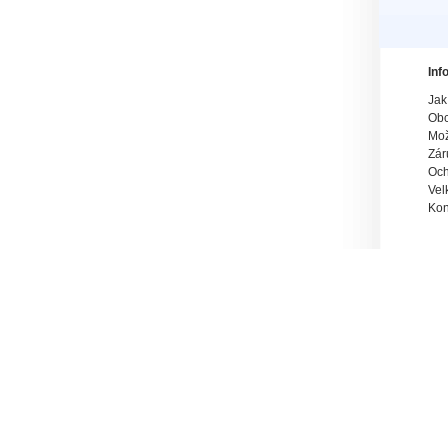
Inf
Jak
Obc
Mož
Zár
Och
Vel
Kon