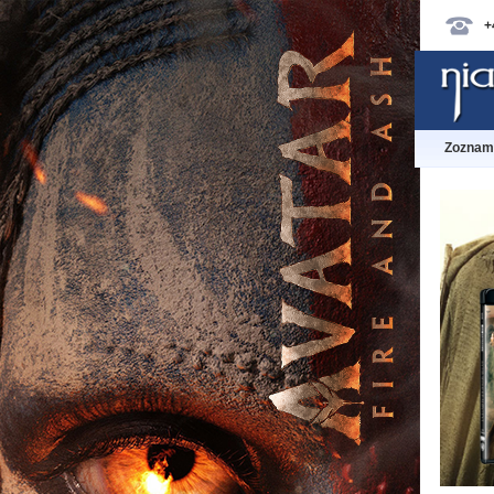
+
Zoznam 