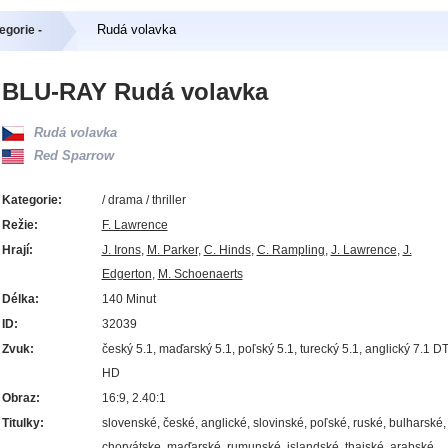
Rudá volavka
egorie -
BLU-RAY Rudá volavka
Rudá volavka
Red Sparrow
Kategorie:
/ drama / thriller
Režie:
F. Lawrence
Hrají:
J. Irons
,
M. Parker
,
C. Hinds
,
C. Rampling
,
J. Lawrence
,
J.
Edgerton
,
M. Schoenaerts
Délka:
140 Minut
ID:
32039
Zvuk:
český 5.1, maďarský 5.1, poľský 5.1, turecký 5.1, anglický 7.1 D
HD
Obraz:
16:9, 2.40:1
Titulky:
slovenské, české, anglické, slovinské, poľské, ruské, bulharské,
chorvátske, maďarské, rumunské, islandské, thajské, arabské,