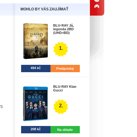
MOHLO BY VÁS ZAUJÍMAŤ
BLU-RAY Já,
legenda 2BD
(UHD+BD)
1.
494 kč
Predpredaj
BLU-RAY Klan
Gucci
2.
TS
208 kč
Na sklade