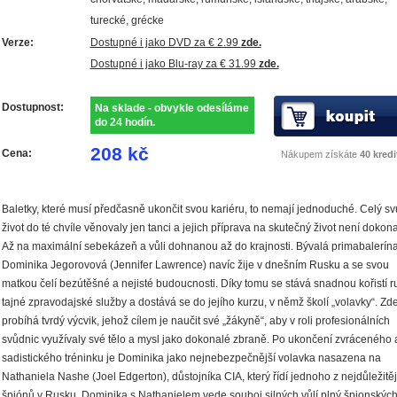
turecké, grécke
Verze:
Dostupné i jako DVD za € 2.99
zde.
Dostupné i jako Blu-ray za € 31.99
zde.
Dostupnost:
Na sklade - obvykle odesíláme
do 24 hodín.
208 kč
Cena:
Nákupem získáte
40 kredi
Baletky, které musí předčasně ukončit svou kariéru, to nemají jednoduché. Celý sv
život do té chvíle věnovaly jen tanci a jejich příprava na skutečný život není dokona
Až na maximální sebekázeň a vůli dohnanou až do krajnosti. Bývalá primabalerín
Dominika Jegorovová (
Jennifer Lawrence
) navíc žije v dnešním Rusku a se svou
matkou čelí bezútěšné a nejisté budoucnosti. Díky tomu se stává snadnou kořistí r
tajné zpravodajské služby a dostává se do jejího kurzu, v němž školí „volavky“. Zd
probíhá tvrdý výcvik, jehož cílem je naučit své „žákyně“, aby v roli profesionálních
svůdnic využívaly své tělo a mysl jako dokonalé zbraně. Po ukončení zvráceného 
sadistického tréninku je Dominika jako nejnebezpečnější volavka nasazena na
Nathaniela Nashe (
Joel Edgerton
), důstojníka CIA, který řídí jednoho z nejdůležitě
špiónů v Rusku. Dominika s Nathanielem vede souboj silných vůlí plný špionskýc