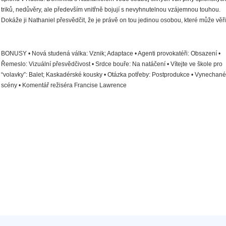
triků, nedůvěry, ale především vnitřně bojují s nevyhnutelnou vzájemnou touhou.
Dokáže ji Nathaniel přesvědčit, že je právě on tou jedinou osobou, které může věři
BONUSY • Nová studená válka: Vznik; Adaptace • Agenti provokatéři: Obsazení •
Řemeslo: Vizuální přesvědčivost • Srdce bouře: Na natáčení • Vítejte ve škole pro
“volavky”: Balet; Kaskadérské kousky • Otázka potřeby: Postprodukce • Vynechané
scény • Komentář režiséra Francise Lawrence