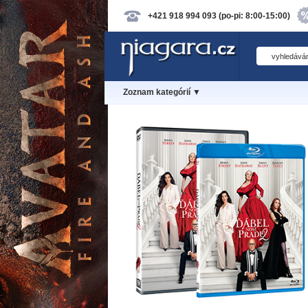
+421 918 994 093 (po-pi: 8:00-15:00)
Zoznam kategórií ▼