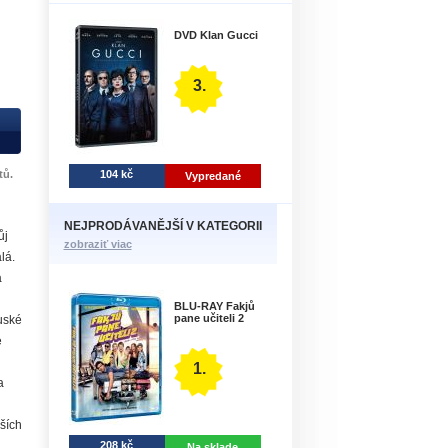
DVD Klan Gucci
3.
104 kč
tů.
Vypredané
NEJPRODÁVANĚJŠÍ V KATEGORII
ůj
zobraziť viac
lá.
a
BLU-RAY Fakjů
pane učiteli 2
uské
e
1.
a
jších
208 kč
h
Na sklade