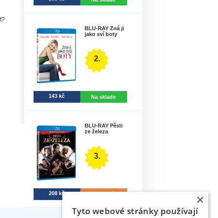
t?
BLU-RAY Zná ji
jako sví boty
2.
143 kč
Na sklade
BLU-RAY Pěsti
ze železa
3.
208 kč
Do 5 dní.
×
Tyto webové stránky používají