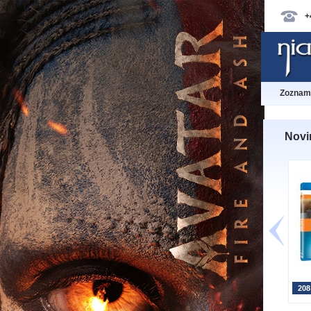
+
Zoznam 
Novi
208