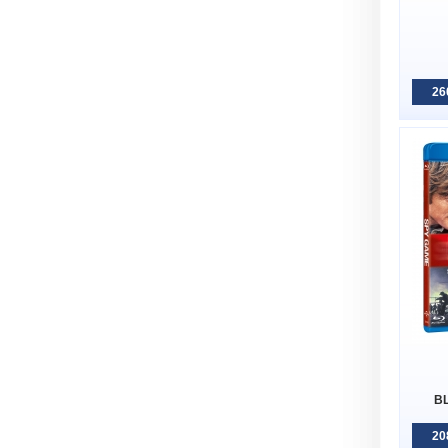
26
BL
20