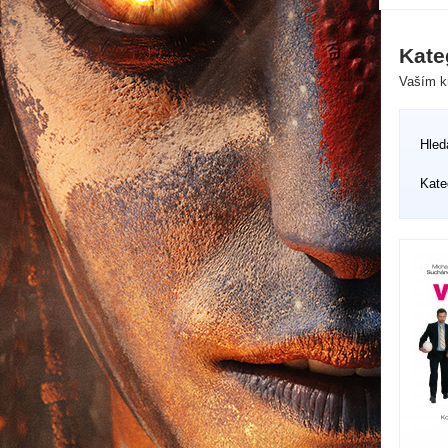
Kate
Vaším kr
Hled
Kate