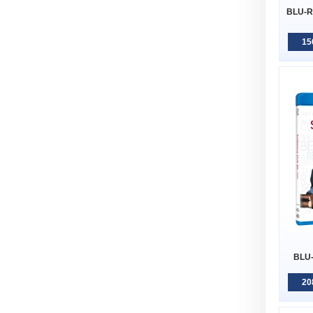
BLU-RA
15
BLU-
20