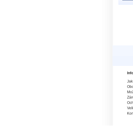
Inf
Jak
Obc
Mož
Zár
Och
Vel
Kon