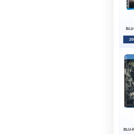
BLU-
20
BLU-R