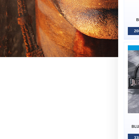
B
20
BLU
33