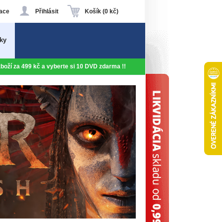
ace
Přihlásit
Košík (0 kč)
ky
 zboží za 499 kč a vyberte si 10 DVD zdarma !!