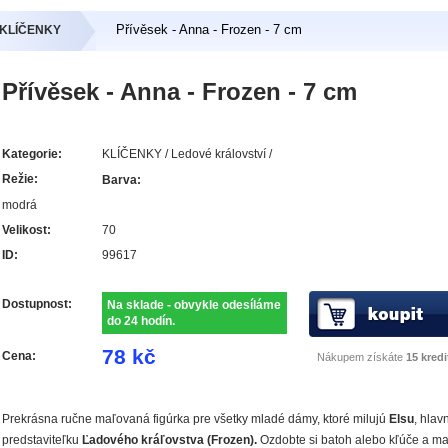
Přívěsek - Anna - Frozen - 7 cm
- KLÍČENKY
Přívěsek - Anna - Frozen - 7 cm
Kategorie:
KLÍČENKY / Ledové království /
Režie:
Barva:
modrá
Velikost:
70
ID:
99617
Dostupnost:
Na sklade - obvykle odesíláme
do 24 hodín.
78 kč
Cena:
Nákupem získáte
15 kredi
Prekrásna ručne maľovaná figúrka pre všetky mladé dámy, ktoré milujú
Elsu
, hlav
predstaviteľku
Ľadového kráľovstva (Frozen).
Ozdobte si batoh alebo kľúče a ma