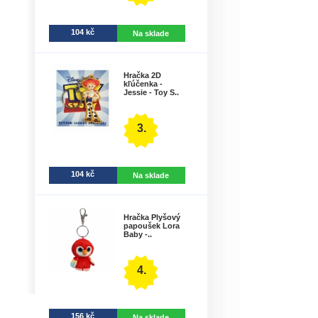
104 kč
Na sklade
Hračka 2D
kľúčenka -
Jessie - Toy S..
3.
104 kč
Na sklade
Hračka Plyšový
papoušek Lora
Baby -..
4.
156 kč
Na sklade