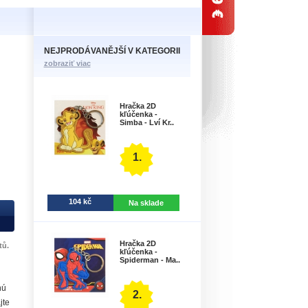
NEJPRODÁVANĚJŠÍ V KATEGORII
zobraziť viac
Hračka 2D
kľúčenka -
Simba - Lví Kr..
1.
104 kč
Na sklade
Hračka 2D
tů.
kľúčenka -
Spiderman - Ma..
nú
2.
jte