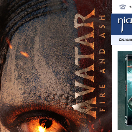
+
Zoznam 