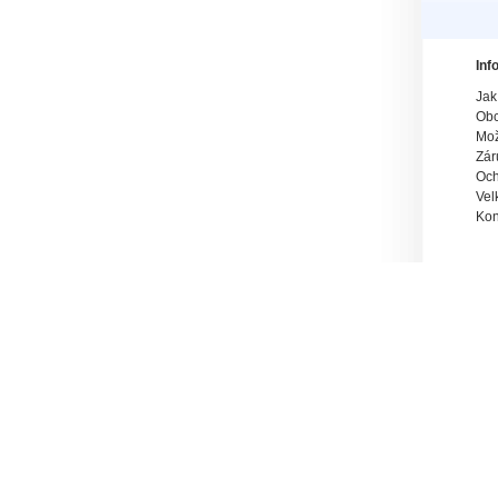
Inf
Jak
Obc
Mož
Zár
Och
Vel
Kon