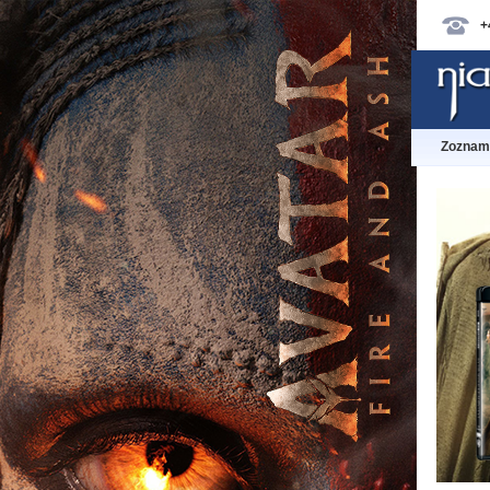
+
Zoznam 