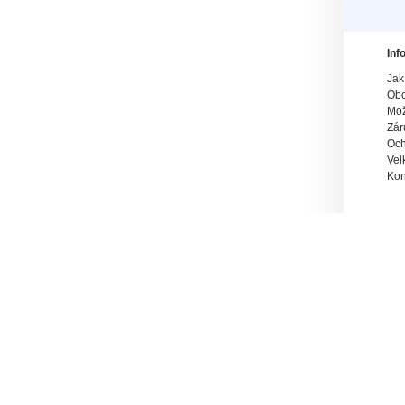
Inf
Jak
Obc
Mož
Zár
Och
Vel
Kon