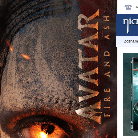
+
Zoznam 