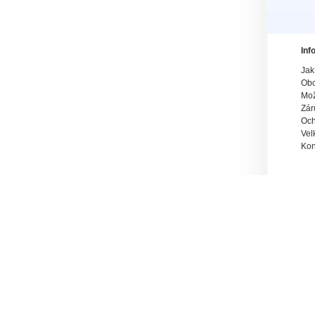
Inf
Jak
Obc
Mož
Zár
Och
Vel
Kon