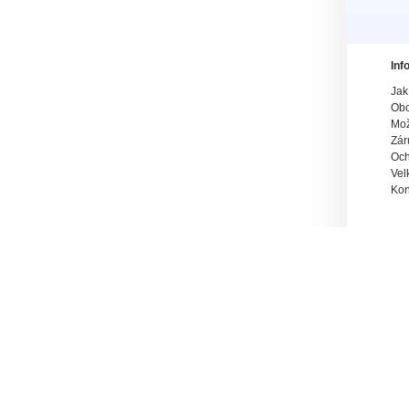
Inf
Jak
Obc
Mož
Zár
Och
Vel
Kon