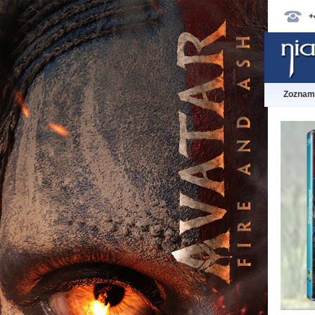
+
Zoznam 