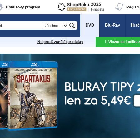
Bonusový program
Registr
DVD
Blu-Ray
Hrač
Nejprodávanější produkty
!! Vložte do košíku