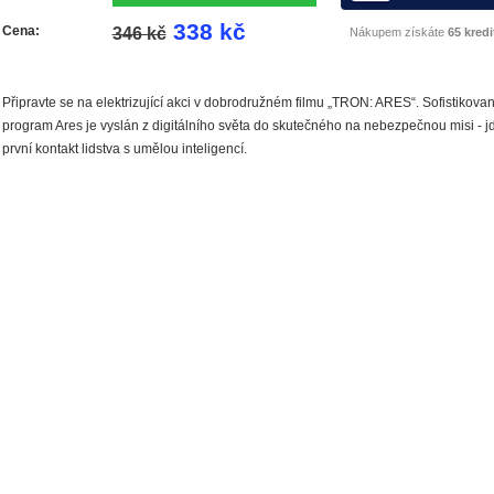
338 kč
Cena:
346 kč
Nákupem získáte
65 kredi
Připravte se na elektrizující akci v dobrodružném filmu „TRON: ARES“. Sofistikova
program Ares je vyslán z digitálního světa do skutečného na nebezpečnou misi - j
první kontakt lidstva s umělou inteligencí.