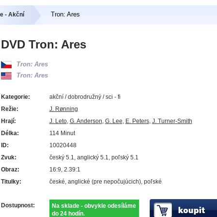
Tron: Ares
e - Akční
DVD Tron: Ares
Tron: Ares
Tron: Ares
Kategorie:
akční / dobrodružný / sci - fi
Režie:
J. Rønning
Hrají:
J. Leto
,
G. Anderson
,
G. Lee
,
E. Peters
,
J. Turner-Smith
Délka:
114 Minut
ID:
10020448
Zvuk:
český 5.1, anglický 5.1, poľský 5.1
Obraz:
16:9, 2.39:1
Titulky:
české, anglické (pre nepočujúcich), poľské
Dostupnost:
Na sklade - obvykle odesíláme
do 24 hodín.