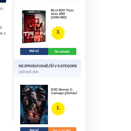
tů.
BLU-RAY Tron:
Ares 2BD
(UHD+BD)
ný
3.
de o
858 kč
Na sklade
NEJPRODÁVANĚJŠÍ V KATEGORII
zobraziť viac
DVD Venom 2:
Carnage přichází
1.
364 kč
Do 7-14 dní.