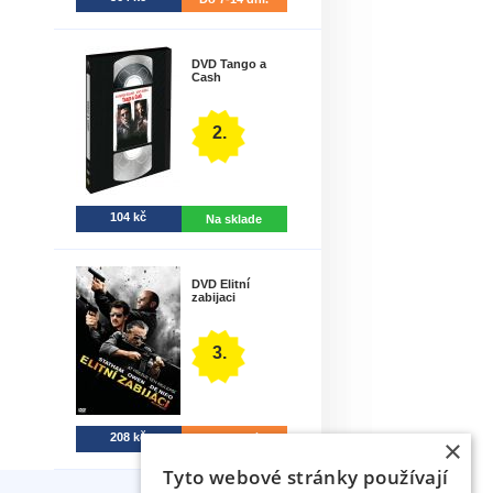
DVD Tango a
Cash
2.
104 kč
Na sklade
DVD Elitní
zabijaci
3.
208 kč
7-30 dní
×
Tyto webové stránky používají