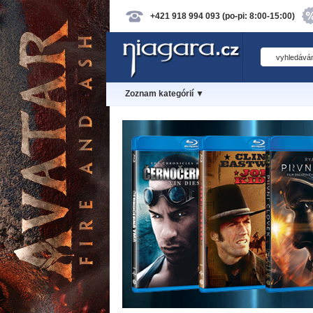
+421 918 994 093 (po-pi: 8:00-15:00)
Zoznam kategórií ▼