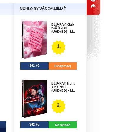
MOHLO BY VÁS ZAUJÍMAŤ
BLU-RAY Klub
rváčů 2BD
(UHD+BD) - Li..
1.
962 kč
Predpredaj
BLU-RAY Tron:
Ares 2BD
(UHD+BD) - Li..
2.
962 kč
Na sklade