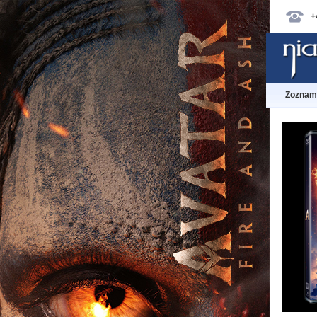
+
Zoznam 