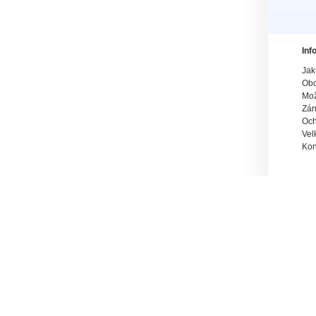
Inf
Jak
Obc
Mož
Zár
Och
Vel
Kon