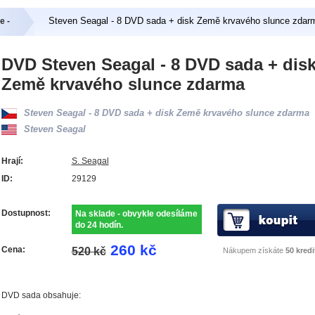
Steven Seagal - 8 DVD sada + disk Země krvavého slunce zdar
e -
DVD Steven Seagal - 8 DVD sada + dis
Země krvavého slunce zdarma
Steven Seagal - 8 DVD sada + disk Země krvavého slunce zdarma
Steven Seagal
Hrají:
S. Seagal
ID:
29129
Dostupnost:
Na sklade - obvykle odesíláme
do 24 hodín.
260 kč
Cena:
520 kč
Nákupem získáte
50 kredi
DVD sada obsahuje: