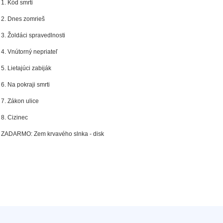
1. Kód smrti
2. Dnes zomrieš
3. Žoldáci spravedlnosti
4. Vnútorný nepriateľ
5. Lietajúci zabiják
6. Na pokraji smrti
7. Zákon ulice
8. Cizinec
ZADARMO: Zem krvavého slnka - disk