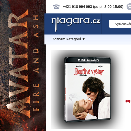
+421 918 994 093 (po-pi: 8:00-15:00)
Zoznam kategórií ▼