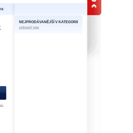
ma
NEJPRODÁVANĚJŠÍ V KATEGORII
k
zobraziť viac
tů.