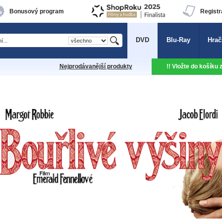
Bonusový program
Registr
DVD
Blu-Ray
Hrač
Nejprodávanější produkty
!! Vložte do košíku