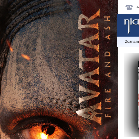
+
Zoznam 