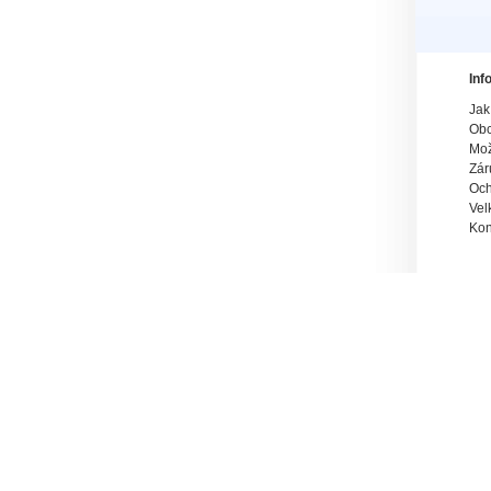
Inf
Jak
Obc
Mož
Zár
Och
Vel
Kon