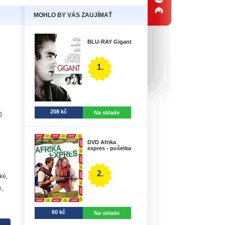
MOHLO BY VÁS ZAUJÍMAŤ
BLU-RAY Gigant
1.
208 kč
Na sklade
n
DVD Afrika
expres - pošetka
2.
ké,
e,
60 kč
Na sklade