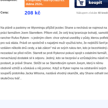
Předprodej - titul vychází 03.
dubna 2024..
208 kč
Cena:
Nákupem získáte
40 kredi
Na pláně a pastviny ve Wyomingu přijíždí jezdec Shane a nechává se najmout na
práci farmářem Joem Starrettem. Přitom vidí, že celý kraj tyranizuje bohatý, samoli
rancher Rufus Rykem - s jediným cílem: chce vyhnat usedlíky z půdy, kterou potře
pro svá stáda. Právě on společně s najatými muži využívá toho, že nejbližší šerif je
vzdálen několik dnů cesty, a tak zákon" má ve svých rukou ten, kdo je bezohledný 
nezastaví se před ničím. Starrett se proti Rykerovi pokusí spojit s ostatními farmáři,
nenacházejí dostatek sil k odporu. Jediný, kdo se bezpráví a vzrůstajícímu násilí 
postavit, je právě Shane. Sblížil se se Starrettovým synem Joeym, který k němu
obdivně vzhlíží a očekává u něj pomoc. Když si Ryker najme na odstranění svých
soupeřů pistolníka Jacka Wilsona, nastává vhodný okamžik, aby Shane odhalil sv
skutečnou tvář...