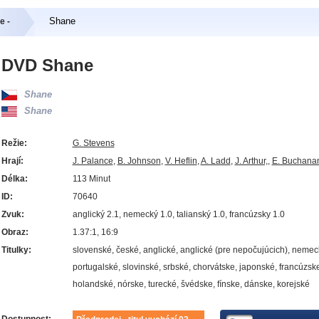
Shane
e -
DVD Shane
Shane
Shane
Režie:
G. Stevens
Hrají:
J. Palance
,
B. Johnson
,
V. Heflin
,
A. Ladd
,
J. Arthur,
,
E. Buchana
Délka:
113 Minut
ID:
70640
Zvuk:
anglický 2.1, nemecký 1.0, talianský 1.0, francúzsky 1.0
Obraz:
1.37:1, 16:9
Titulky:
slovenské, české, anglické, anglické (pre nepočujúcich), nemec
portugalské, slovinské, srbské, chorvátske, japonské, francúzsk
holandské, nórske, turecké, švédske, fínske, dánske, korejské
Dostupnost: