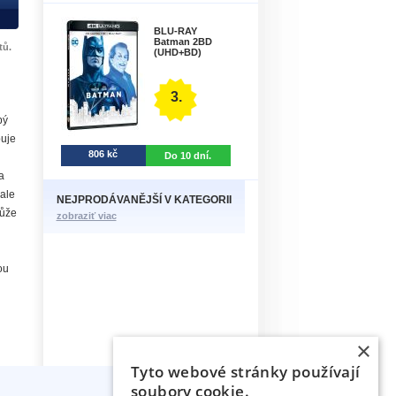
BLU-RAY
Batman 2BD
tů.
(UHD+BD)
3.
bý
buje
806 kč
Do 10 dní.
a
 ale
NEJPRODÁVANĚJŠÍ V KATEGORII
může
zobraziť viac
ou
×
Tyto webové stránky používají
soubory cookie.