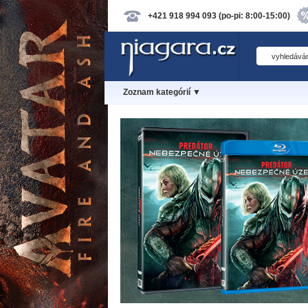
+421 918 994 093 (po-pi: 8:00-15:00)
Zoznam kategórií ▼